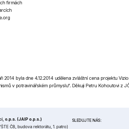
ích firmách
arcích
e.org
ři 2014 byla dne 4.12.2014 udělena zvláštní cena projektu Viz
nismů v potravinářském průmyslu“. Děkuji Petru Kohoutovi z J
 o.p.s. (JAIP o.p.s.)
SLEDUJTE NÁS:
ŠTE ČB, budova rektorátu, 1. patro)