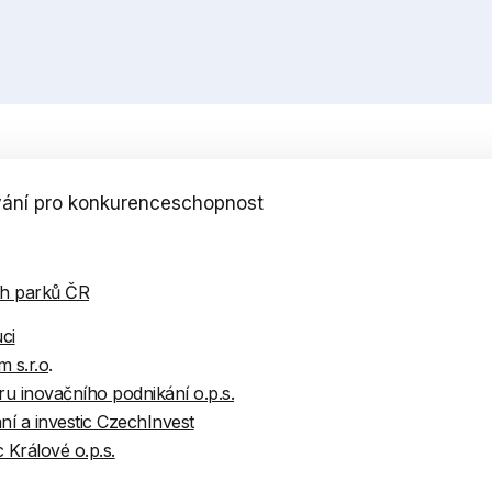
ání pro konkurenceschopnost
ch parků ČR
ci
 s.r.o
.
u inovačního podnikání o.p.s.
í a investic CzechInvest
Králové o.p.s.