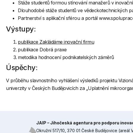
Stáže studentů formou stínování manažerů v inovačn
Dlouhodobé stáže studentů ve vědeckotechnických p
Partnerství s aplikační sférou a portál www.spoluprac
Výstupy:
publikace Zakládáme inovační firmu
publikace Dobrá praxe
metodika hodnocení podnikatelských záměrů
Úspěchy:
V průběhu slavnostního vyhlášení výsledků projektu Vizioná
univerzity v Českých Budějovicích za „Uplatnění mikroorga
JAIP – Jihočeská agentura pro podporu inovací,
Okružní 517/10, 370 01 České Budějovice (areál V