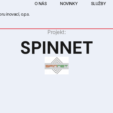
O NÁS
NOVINKY
SLUŽBY
u inovací, o.p.s.
Projekt:
SPINNET