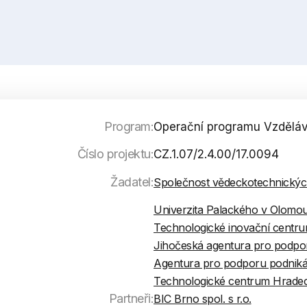
Program:
Operační programu Vzděláv
Číslo projektu:
CZ.1.07/2.4.00/17.0094
Žadatel:
Společnost vědeckotechnický
Univerzita Palackého v Olomou
Technologické inovační centrum
Jihočeská agentura pro podpor
Agentura pro podporu podnikán
Technologické centrum Hradec 
Partneři:
BIC Brno spol. s r.o.