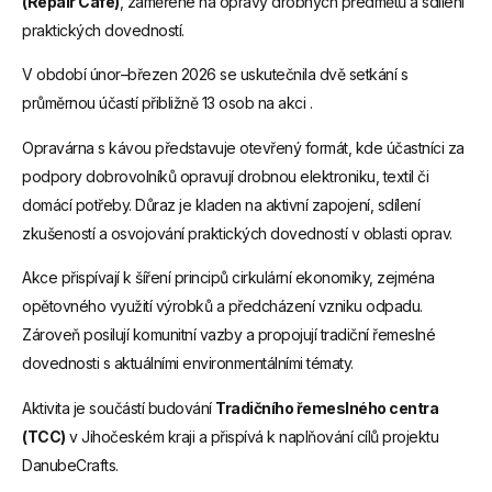
(Repair Café)
, zaměřené na opravy drobných předmětů a sdílení
praktických dovedností.
V období únor–březen 2026 se uskutečnila dvě setkání s
průměrnou účastí přibližně 13 osob na akci .
Opravárna s kávou představuje otevřený formát, kde účastníci za
podpory dobrovolníků opravují drobnou elektroniku, textil či
domácí potřeby. Důraz je kladen na aktivní zapojení, sdílení
zkušeností a osvojování praktických dovedností v oblasti oprav.
Akce přispívají k šíření principů cirkulární ekonomiky, zejména
opětovného využití výrobků a předcházení vzniku odpadu.
Zároveň posilují komunitní vazby a propojují tradiční řemeslné
dovednosti s aktuálními environmentálními tématy.
Aktivita je součástí budování
Tradičního řemeslného centra
(TCC)
v Jihočeském kraji a přispívá k naplňování cílů projektu
DanubeCrafts.