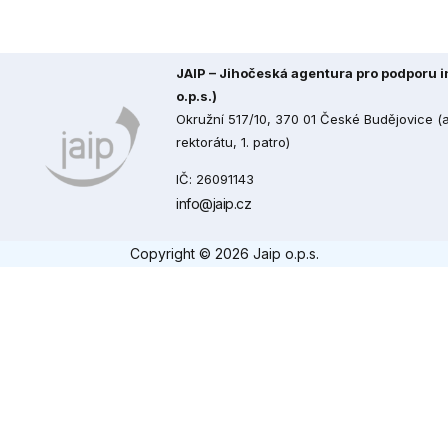
JAIP – Jihočeská agentura pro podporu in
o.p.s.)
Okružní 517/10, 370 01 České Budějovice 
rektorátu, 1. patro)
IČ: 26091143
info@jaip.cz
Copyright © 2026 Jaip o.p.s.