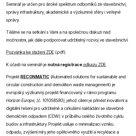
Seminář je určen pro široké spektrum odborníků ze stavebnictví,
správy infrastruktury, akademické a výzkumné sféry i veřejné
správy.
Těšíme se na setkání s Vámi a na společnou diskuzi nad
možnostmi, jak dále podporovat udržitelný rozvoj ve stavebnictví.
Pozvánka ke stažení ZDE
(.pdf).
K účasti na semináři je
nutná registrace
odkazu ZDE
.
Projekt
RECONMATIC
(Automated solutions for sustainable and
circular construction and demolition waste management) je
evropský výzkumný projekt financovaný v rámci programu
Horizon Europe, (č. 101058580)
, jehož cílem je přinést inovativní a
digitální řešení pro udržitelné a cirkulární nakládání se stavebně
demoličním odpadem (CDW) v průběhu celého životního cyklu
budov a infrastruktury. Projekt usiluje o minimalizaci vzniku
odpadu, zvýšení míry jeho opětovného využití a recyklace a