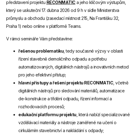
představení projektu
RECONMATIC
a jeho klíčovým výstupům,
který se uskuteční 17. dubna 2026 od 9 h v sídle Ministerstva
průmyslu a obchodu (zasedací místnost 215, Na Františku 32,
Praha 1) nebo online v platformě Teams.
V rámci semináře Vám představíme:
řešenou problematiku
, tedy současné výzvy v oblasti
řízení stavebně demoličního odpadu a potřebu
automatizovaných, digitálních nástrojů a inovativních metod
pro jeho efektivní přístup;
hlavní přístupy a řešení projektu RECONMATIC
, včetně
digitálních nástrojů pro sledování materiálů, automatizace
de-konstrukce a třídění odpadu, řízení informací a
rozhodovacích procesů;
edukační platformu projektu
, která nabízí specializované
vzdělávací materiály a nástroje zaměřené na učení o
cirkulárním stavebnictví a nakládání s odpady;