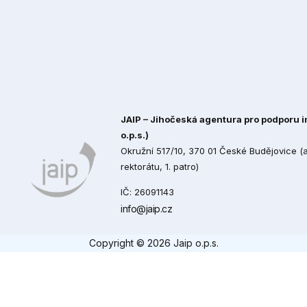
JAIP – Jihočeská agentura pro podporu in
o.p.s.)
Okružní 517/10, 370 01 České Budějovice 
rektorátu, 1. patro)
IČ: 26091143
info@jaip.cz
Copyright © 2026 Jaip o.p.s.