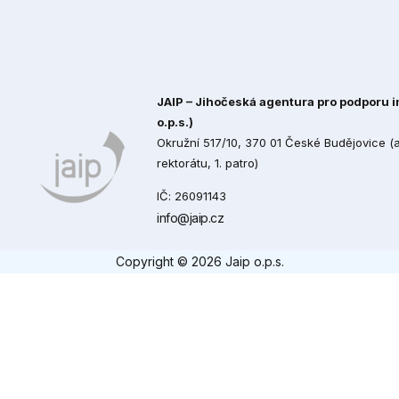
JAIP – Jihočeská agentura pro podporu in
o.p.s.)
Okružní 517/10, 370 01 České Budějovice 
rektorátu, 1. patro)
IČ: 26091143
info@jaip.cz
Copyright © 2026 Jaip o.p.s.