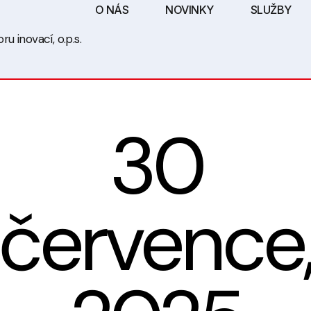
O NÁS
NOVINKY
SLUŽBY
u inovací, o.p.s.
30
července