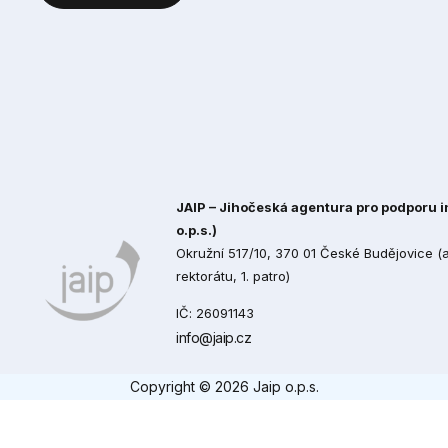
JAIP – Jihočeská agentura pro podporu in
o.p.s.)
Okružní 517/10, 370 01 České Budějovice 
rektorátu, 1. patro)
IČ: 26091143
info@jaip.cz
Copyright © 2026 Jaip o.p.s.