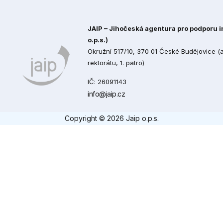
JAIP – Jihočeská agentura pro podporu in
o.p.s.)
Okružní 517/10, 370 01 České Budějovice 
rektorátu, 1. patro)
IČ: 26091143
info@jaip.cz
Copyright © 2026 Jaip o.p.s.